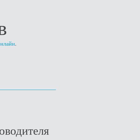
в
онлайн
.
оводителя