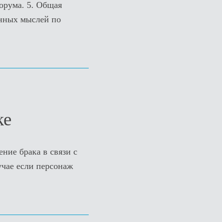
орума. 5. Общая
енных мыслей по
ке
ние брака в связи с
учае если персонаж