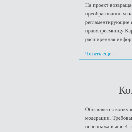
На проект возвращае
преобразованным на
регламентирующие е
правопреемницу Кара
расширенная информ
Читать еще…
Ко
Объявляется конкур
модерации. Требован
персонажа выше 4-г