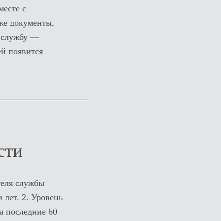
месте с
же документы,
в службу —
ей появится
сти
теля службы
 лет. 2. Уровень
а последние 60