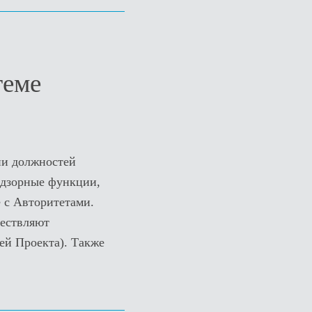
теме
ии должностей
адзорные функции,
 с Авторитетами.
ществляют
ей Проекта). Также