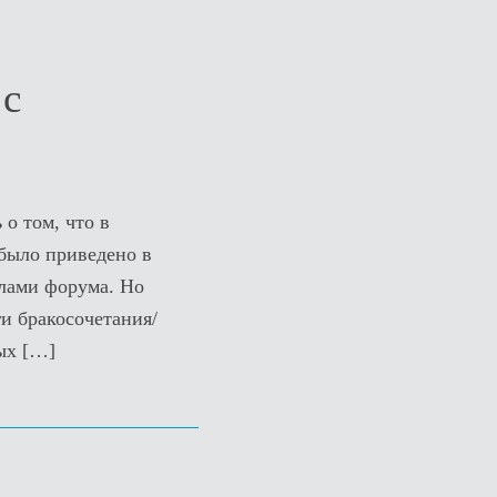
 с
о том, что в
было приведено в
илами форума. Но
и бракосочетания/
мых
[…]