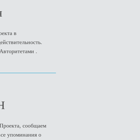
я
екта в
ействительность.
 Авторитетами .
Н
Проекта, сообщаем
все упоминания о