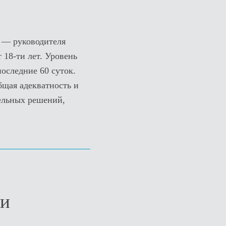
я — руководителя
 18-ти лет. Уровень
оследние 60 суток.
щая адекватность и
тельных решений,
ки