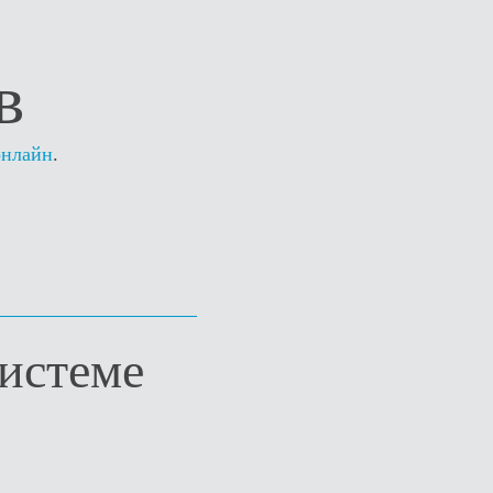
в
онлайн
.
истеме