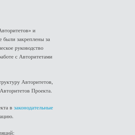
Авторитетов» и
е были закреплены за
еское руководство
работе с Авторитетами
труктуру Авторитетов,
 Авторитетов Проекта.
екта в
законодательные
уацию.
ляций: