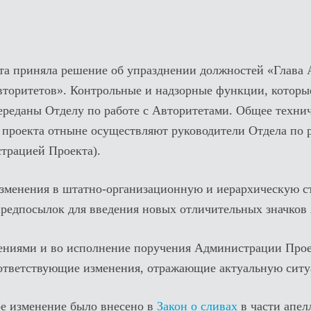
а приняла решение об упразднении должностей «Глава 
вторитетов». Контрольные и надзорные функции, которы
ереданы Отделу по работе с Авторитетами. Общее технич
 проекта отныне осуществляют руководители Отдела по 
трацией Проекта).
зменения в штатно-организационную и иерархическую с
предпосылок для введения новых отличительных значков
нениями и во исполнение поручения Администрации Про
ответствующие изменения, отражающие актуальную сит
е изменение было внесено в
Закон о сливах
в части апел