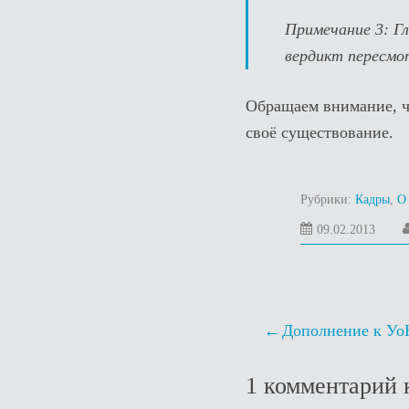
Примечание 3:
Гл
вердикт пересмо
Обращаем внимание, ч
своё существование.
Рубрики:
Кадры
,
О
09.08
09.02.2013
Навигация
Дополнение к Уо
по
1 комментарий 
записям