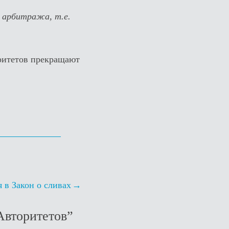
 арбитража, т.е.
ритетов прекращают
 в Закон о сливах
Авторитетов
”