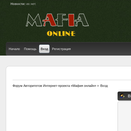
Новости:
их нет.
Начало
Помощь
Вход
Регистрация
Форум Авторитетов Интернет-проекта «Мафия онлайн»
»
Вход
В