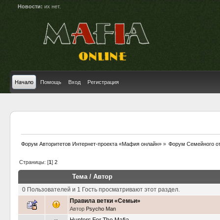
Новости:
их нет.
Начало
Помощь
Вход
Регистрация
Форум Авторитетов Интернет-проекта «Мафия онлайн»
»
Форум Семейного о
Страницы: [
1
]
2
Тема
/
Автор
0 Пользователей и 1 Гость просматривают этот раздел.
Правила ветки «Семьи»
Автор
Psycho Man
Hunters For The Mafia