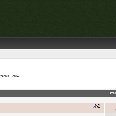
тдела
»
Семьи
Отв