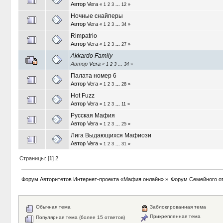
Автор
Vera
«
1
2
3
...
12
»
Ночные снайперы
Автор
Vera
«
1
2
3
...
34
»
Rimpatrio
Автор
Vera
«
1
2
3
...
27
»
Akkardo Family
Автор
Vera
«
1
2
3
...
34
»
Палата номер 6
Автор
Vera
«
1
2
3
...
28
»
Hot Fuzz
Автор
Vera
«
1
2
3
...
11
»
Русская Мафия
Автор
Vera
«
1
2
3
...
25
»
Лига Выдающихся Мафиози
Автор
Vera
«
1
2
3
...
31
»
Страницы: [
1
]
2
Форум Авторитетов Интернет-проекта «Мафия онлайн»
»
Форум Семейного о
Обычная тема
Заблокированная тема
Прикрепленная тема
Популярная тема (более 15 ответов)