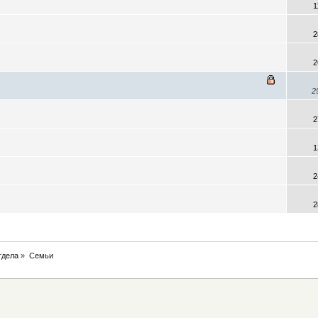
1
2
2
2
2
1
2
2
тдела
»
Семьи