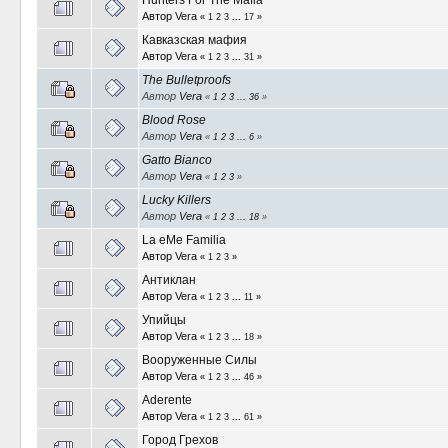
Автор
Vera
«
1
2
3
...
17
»
Кавказская мафия
Автор
Vera
«
1
2
3
...
31
»
The Bulletproofs
Автор
Vera
«
1
2
3
...
36
»
Blood Rose
Автор
Vera
«
1
2
3
...
6
»
Gatto Bianco
Автор
Vera
«
1
2
3
»
Lucky Killers
Автор
Vera
«
1
2
3
...
18
»
La eMe Familia
Автор
Vera
«
1
2
3
»
Антиклан
Автор
Vera
«
1
2
3
...
11
»
Упийцы
Автор
Vera
«
1
2
3
...
18
»
Вооруженные Силы
Автор
Vera
«
1
2
3
...
46
»
Aderente
Автор
Vera
«
1
2
3
...
61
»
Город Грехов