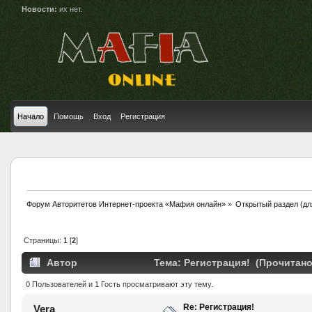
Новости:
их нет.
Начало
Помощь
Вход
Регистрация
Форум Авторитетов Интернет-проекта «Мафия онлайн»
»
Открытый раздел (дл
Страницы:
1
[
2
]
Автор
Тема: Регистрация! (Прочитано
0 Пользователей и 1 Гость просматривают эту тему.
Re: Регистрация!
Vera