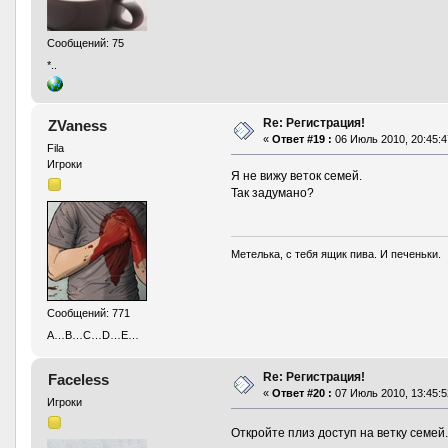
Сообщений: 75
*..
Re: Регистрация!
ZVaness
«
Ответ #19 :
06 Июль 2010, 20:45:4
Fila
Игроки
Я не вижу веток семей.
Так задумано?
Метелька, с тебя ящик пива. И печеньки.
Сообщений: 771
A…B…C…D…E…
Re: Регистрация!
Faceless
«
Ответ #20 :
07 Июль 2010, 13:45:5
Игроки
Откройте плиз доступ на ветку семей.